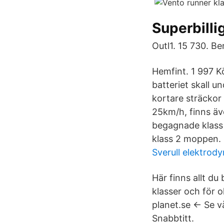
Superbilli
Outl1. 15 730. B
Hemfint. 1 997 
batteriet skall 
kortare sträckor 
25km/h, finns äv
begagnade klass 
klass 2 moppen. 
Sverull elektrod
Här finns allt du
klasser och för 
planet.se ← Se v
Snabbtitt.