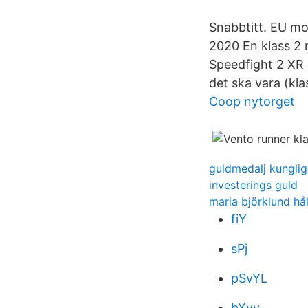
Snabbtitt. EU mo
2020 En klass 2 
Speedfight 2 XR 
det ska vara (kla
Coop nytorget
guldmedalj kunglig
investerings guld
maria björklund hå
fiY
sPj
pSvYL
bXyv