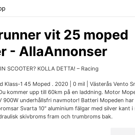
pp
runner vit 25 moped
r - AllaAnnonser
IN SCOOTER? KOLLA DETTA! – Racing
 Klass-1 45 Moped . 2020 | 0 mil | Västerås Vento S
u kommer upp till 60km på en laddning. Motor Mope
V 900W underhållsfri navmotor! Batteri Mopeden har
 bromsar Svarta 10" aluminium fälgar med silver kant i
raulisk skivbroms fram och trumbroms bak.