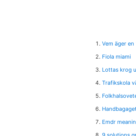
Vem äger en 
Fiola miami
Lottas krog 
Trafikskola v
Folkhalsovet
Handbagage
Emdr meani
9 solutions g