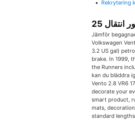
Rekrytering
Jämför begagnade
Volkswagen Vento 
3.2 US gal) petro
brake. In 1999, t
the Runners inclu
kan du bläddra i
Vento 2.8 VR6 17
decorate your eve
smart product, ru
mats, decoration
standard lengths 