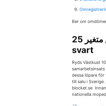
Omregistreri
Ber om omdömen.
أداة بصق متغير 25 moped vento runner
svart
Ryds Västkust 10
samarbetsinsats 
dessa löpare för
till salu i Sveri
blocket.se Innan
nationella moped