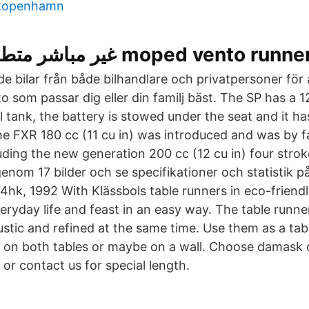
 kopenhamn
غير مباشر متطور انتقال 25 moped vento 
 bilar från både bilhandlare och privatpersoner för a
som passar dig eller din familj bäst. The SP has a 12 
l tank, the battery is stowed under the seat and it ha
he FXR 180 cc (11 cu in) was introduced and was by fa
ding the new generation 200 cc (12 cu in) four stroke
genom 17 bilder och se specifikationer och statistik 
4hk, 1992 With Klässbols table runners in eco-friendl
ryday life and feast in an easy way. The table runner
stic and refined at the same time. Use them as a tabl
 on both tables or maybe on a wall. Choose damask o
or contact us for special length.