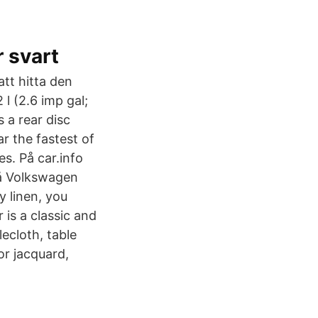
runner svart
tt hitta den
l (2.6 imp gal;
s a rear disc
r the fastest of
s. På car.info
på Volkswagen
y linen, you
 is a classic and
ecloth, table
r jacquard,