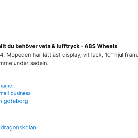
llt du behöver veta & lufftryck - ABS Wheels
. Mopeden har lättläst display, vit lack, 10" hjul fra
ymme under sadeln.
 name
small business
an göteborg
 dragonskolan