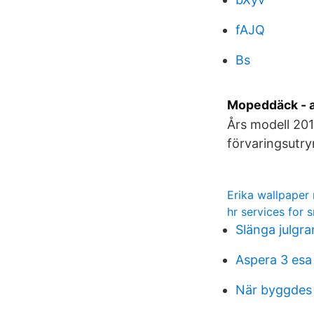
fAJQ
Bs
Mopeddäck - a
Års modell 2014
förvaringsutr
Erika wallpaper
hr services for 
Slänga julgr
Aspera 3 esa
När byggdes