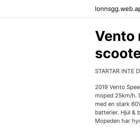
lonnsgg.web.a
Vento 
scoote
STARTAR INTE D
2019 Vento Speed
moped 25km/h. D
med en stark 60
batterier. Hjul &
Mopeden har hyd