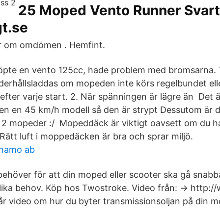
25 Moped Vento Runner Svart
gt.se
er om omdömen . Hemfint.
Köpte en vento 125cc, hade problem med bromsarna. 
underhållsladdas om mopeden inte körs regelbundet ell
efter varje start. 2. När spänningen är lägre än Det 
en en 45 km/h modell så den är strypt Dessutom är de
2 mopeder :/ Mopeddäck är viktigt oavsett om du har 
Rätt luft i moppedäcken är bra och sprar miljö.
ynamo ab
 behöver för att din moped eller scooter ska gå snabba
olika behov. Köp hos Twostroke. Video från: → http:/
år video om hur du byter transmissionsoljan på din 