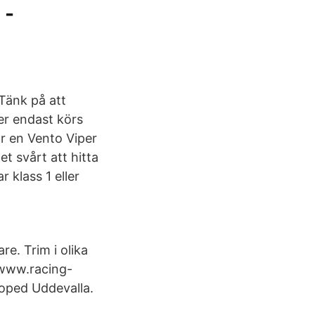
 -
Tänk på att
er endast körs
är en Vento Viper
t svårt att hitta
klass 1 eller
re. Trim i olika
/www.racing-
moped Uddevalla.