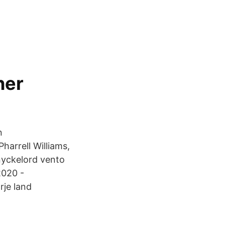
n
arrell Williams,
 nyckelord vento
2020 -
rje land