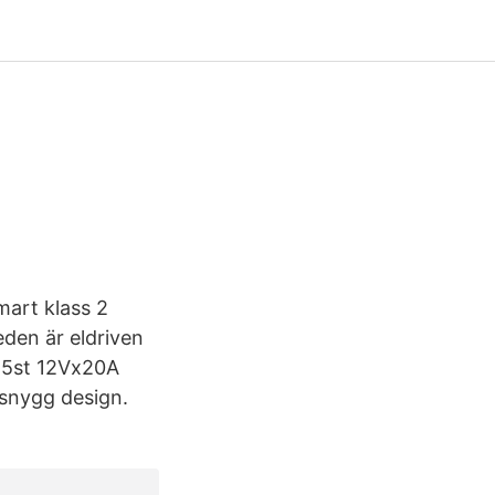
mart klass 2
den är eldriven
 5st 12Vx20A
 snygg design.