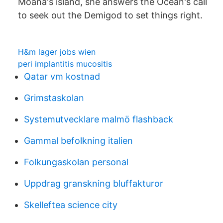
Moana's island, she answers the Ocean's call
to seek out the Demigod to set things right.
H&m lager jobs wien
peri implantitis mucositis
Qatar vm kostnad
Grimstaskolan
Systemutvecklare malmö flashback
Gammal befolkning italien
Folkungaskolan personal
Uppdrag granskning bluffakturor
Skelleftea science city