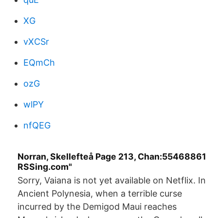
XG
vXCSr
EQmCh
ozG
wlPY
nfQEG
Norran, Skellefteå Page 213, Chan:55468861
RSSing.com"
Sorry, Vaiana is not yet available on Netflix. In
Ancient Polynesia, when a terrible curse
incurred by the Demigod Maui reaches