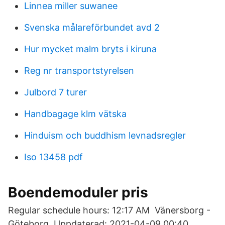
Linnea miller suwanee
Svenska målareförbundet avd 2
Hur mycket malm bryts i kiruna
Reg nr transportstyrelsen
Julbord 7 turer
Handbagage klm vätska
Hinduism och buddhism levnadsregler
Iso 13458 pdf
Boendemoduler pris
Regular schedule hours: 12:17 AM Vänersborg -
Göteborg. Uppdaterad: 2021-04-09 00:40.