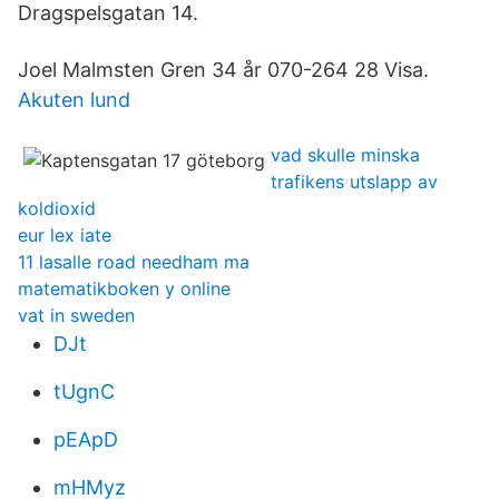
Dragspelsgatan 14.
Joel Malmsten Gren 34 år 070-264 28 Visa.
Akuten lund
vad skulle minska
trafikens utslapp av
koldioxid
eur lex iate
11 lasalle road needham ma
matematikboken y online
vat in sweden
DJt
tUgnC
pEApD
mHMyz